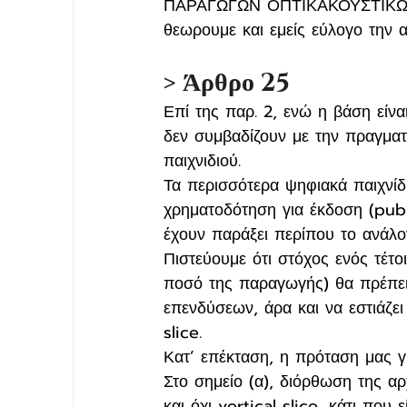
ΠΑΡΑΓΩΓΩΝ ΟΠΤΙΚΑΚΟΥΣΤΙΚΩΝ ΕΡ
θεωρουμε και εμείς εύλογο την 
> Άρθρο 25
Επί της παρ. 2, ενώ η βάση είνα
δεν συμβαδίζουν με την πραγματ
παιχνιδιού. 
Τα περισσότερα ψηφιακά παιχνίδ
χρηματοδότηση για έκδοση (publ
έχουν παράξει περίπου το ανάλο
Πιστεύουμε ότι στόχος ενός τέτο
ποσό της παραγωγής) θα πρέπει 
επενδύσεων, άρα και να εστιάζε
slice.
Κατ’ επέκταση, η πρόταση μας γι
Στο σημείο (α), διόρθωση της 
και όχι vertical slice, κάτι που