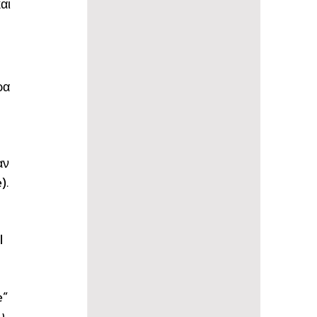
αι 
ρα 
αν 
). 
l 
e” 
υ 