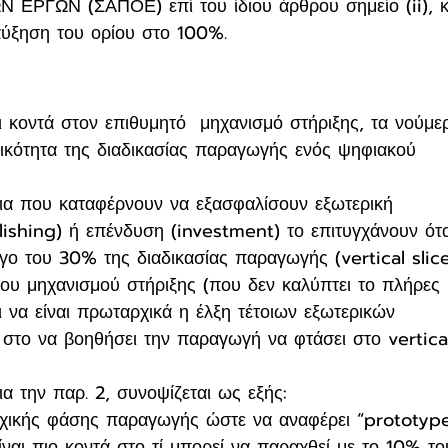
ΓΩΝ (ΣΑΠΟΕ) επί του ίδιου άρθρου σημείο (ii), κ
αύξηση του ορίου στο 100%.
ι κοντά στον επιθυμητό  μηχανισμό στήριξης, τα νούμε
ικότητα της διαδικασίας παραγωγής ενός ψηφιακού 
ια που καταφέρνουν να εξασφαλίσουν εξωτερική 
ishing) ή επένδυση (investment) το επιτυγχάνουν ότ
γο του 30% της διαδικασίας παραγωγής (vertical slice
ιου μηχανισμού στήριξης (που δεν καλύπτει το πλήρες 
να είναι πρωταρχικά η έλξη τέτοιων εξωτερικών 
ι στο να βοηθήσει την παραγωγή να φτάσει στο vertica
α την παρ. 2, συνοψίζεται ως εξής:
αρχικής φάσης παραγωγής ώστε να αναφέρει “prototyp
 είναι πιο κοντά στο τί μπορεί να παραχθεί με το 10% το