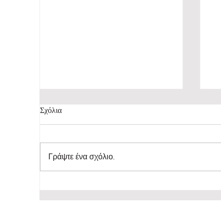
Σχόλια
Γράψτε ένα σχόλιο...
Indiepump.space: Ένα hub
P
που ενώνει την indie game
A
development κοινότητα.
Z