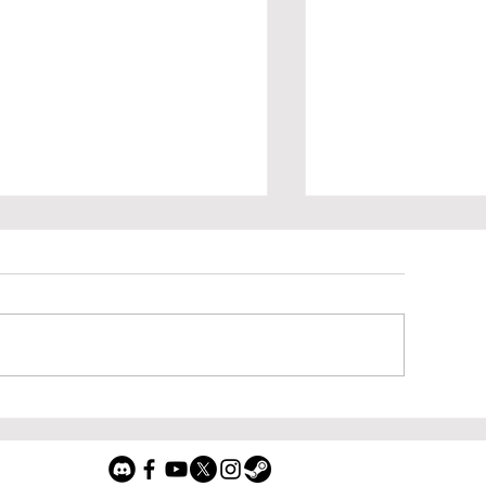
aper Veil: HEGA
Moros Protoc
udience Choice – Day
Audience Choi
ero
of the Year