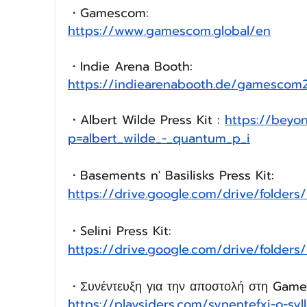
・Gamescom:
https://www.gamescom.global/en
・Indie Arena Booth:
https://indiearenabooth.de/gamesco
・Albert Wilde Press Kit : 
https://beyo
p=albert_wilde_-_quantum_p_i
・Basements n' Basilisks Press Kit: 
https://drive.google.com/drive/fold
・Selini Press Kit: 
https://drive.google.com/drive/fold
・Συνέντευξη για την αποστολή στη Gam
https://playsiders.com/synentefxi-o-sy