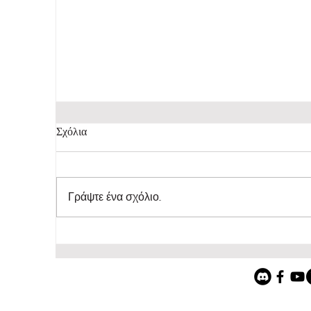
Σχόλια
Γράψτε ένα σχόλιο...
Indiepump.space: Ένα hub που ενώνει
την indie game development