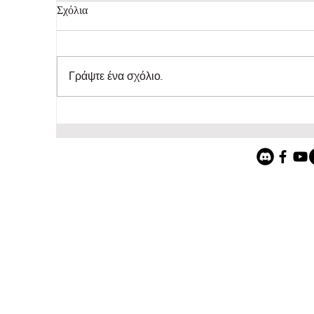
Σχόλια
Γράψτε ένα σχόλιο...
Indiepump.space: Ένα hub που ενώνει
την indie game development
κοινότητα. made in Greece