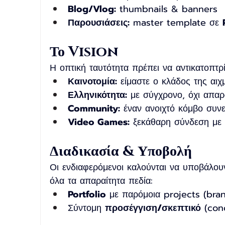
Blog/Vlog:
 thumbnails & banners
Παρουσιάσεις:
 master template σε 
Το Vision
Η οπτική ταυτότητα πρέπει να αντικατοπτρί
Καινοτομία:
 είμαστε ο κλάδος της αιχ
Ελληνικότητα:
 με σύγχρονο, όχι απα
Community:
 έναν ανοιχτό κόμβο συν
Video Games:
 ξεκάθαρη σύνδεση με 
Διαδικασία & Υποβολή
Οι ενδιαφερόμενοι καλούνται να υποβάλο
όλα τα απαραίτητα πεδία:
Portfolio
 με παρόμοια projects (bra
Σύντομη 
προσέγγιση/σκεπτικό
 (con