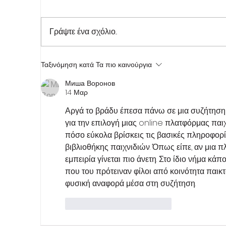
Γράψτε ένα σχόλιο...
Ταξινόμηση κατά
Τα πιο καινούργια
Миша Воронов
Indiepump.space: Ένα hub που ενώνει
14 Μαρ
την indie game development
Αργά το βράδυ έπεσα πάνω σε μια συζήτηση ό
κοινότητα. made in Greece
για την επιλογή μιας online πλατφόρμας παι
πόσο εύκολα βρίσκεις τις βασικές πληροφορί
βιβλιοθήκης παιχνιδιών. Όπως είπε, αν μια π
εμπειρία γίνεται πιο άνετη. Στο ίδιο νήμα κάπ
που του πρότειναν φίλοι από κοινότητα παικ
φυσική αναφορά μέσα στη συζήτηση.
Μου αρέσει
Απάντηση