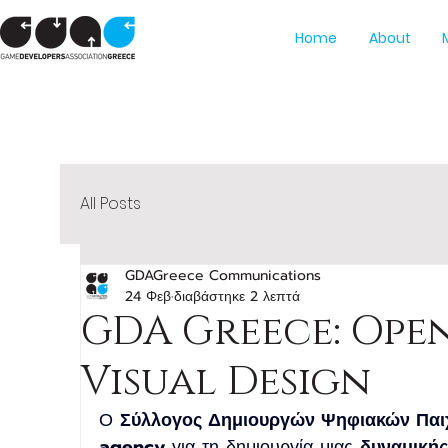
Home
About
All Posts
GDAGreece Communications
24 Φεβ
διαβάστηκε 2 λεπτά
GDA Greece: Open
Visual Design
Ο 
Σύλλογος Δημιουργών Ψηφιακών Παι
agency
 για τη δημιουργία μιας 
δυναμικής