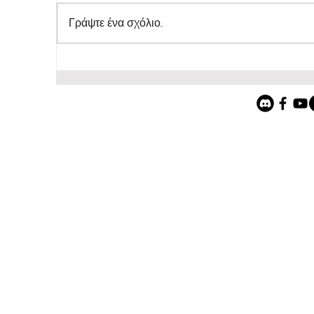
Γράψτε ένα σχόλιο...
Indiepump.space: Ένα hub που ενώνει
την indie game development
κοινότητα. made in Greece