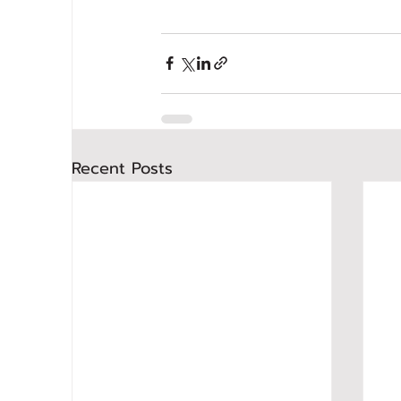
Recent Posts