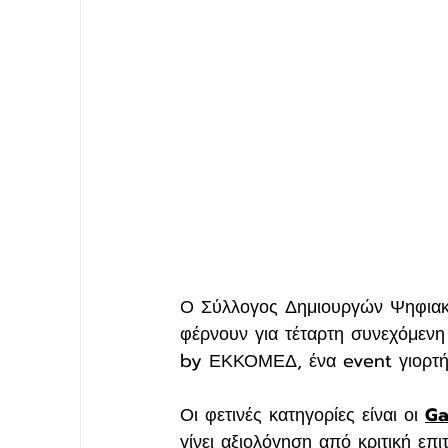
Ο Σύλλογος Δημιουργών Ψηφιακ
φέρνουν για τέταρτη συνεχόμενη
by ΕΚΚΟΜΕΔ, ένα event γιορτή 
Οι φετινές κατηγορίες είναι οι 
Ga
γίνει αξιολόγηση από κριτική επ