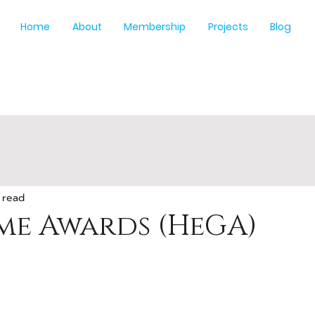
Home
About
Membership
Projects
Blog
 read
me Awards (HeGA)