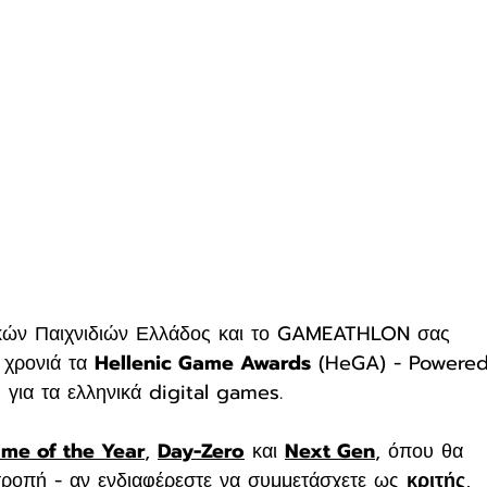
ών Παιχνιδιών Ελλάδος και το GAMEATHLON σας 
 χρονιά τα 
Hellenic Game Awards
 (HeGA) - Powered
για τα ελληνικά digital games.
me of the Year
, 
Day-Zero
 και 
Next Gen
, όπου θα 
ιτροπή - αν ενδιαφέρεστε να συμμετάσχετε ως 
κριτής
, 