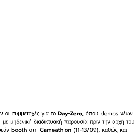
 οι συμμετοχές για το 
Day-Zero, 
όπου demos νέων 
 με μηδενική διαδικτυακή παρουσία πριν την αρχή του
ρεάν booth στη Gameathlon (11-13/09), καθώς και 